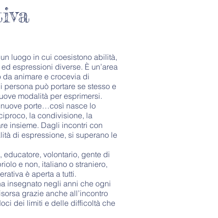
iva
un luogo in cui coesistono abilità,
 ed espressioni diverse. È un’area
o da animare e crocevia di
ni persona può portare se stesso e
nuove modalità per esprimersi.
e, nuove porte…così nasce lo
ciproco, la condivisione, la
tare insieme. Dagli incontri con
ità di espressione, si superano le
, educatore, volontario, gente di
iolo e non, italiano o straniero,
ativa è aperta a tutti.
i ha insegnato negli anni che ogni
isorsa grazie anche all’incontro
ci dei limiti e delle difficoltà che