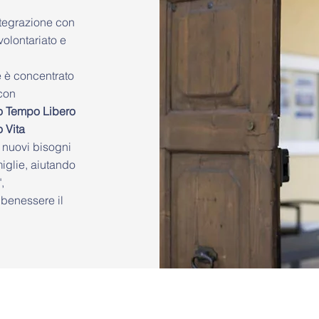
ntegrazione con
volontariato e
se è concentrato
 con
o Tempo Libero
 Vita
i nuovi bisogni
miglie, aiutando
,
 benessere il