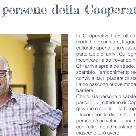
persone della Cooperat
La Cooperativa La Scotta è 
modi di comunicare, lingue
culturale aperta, uno spazi
partenze e di arrivi. Qui og
incontrare l’altro trovando 
Chi arriva apre altre strad
scambio, l’arricchimento re
convivialità, il piacere di s
l’altro nascono nuove modal
barriere.
Che tu sia persona disabile
passaggio, cittadino di Capr
giovane o adulto… la Cooper
Il lavoro con la diversità c
persona è un valore e una r
con l’altro, non dimenticando
ciascuno può avere.