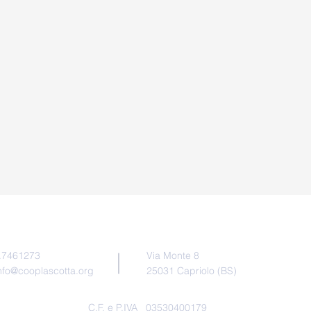
Pr
Indirizzo
taci
0.7461273
Via Monte 8
nfo@cooplascotta.org
25031 Capriolo (BS)
C.F. e P.IVA 03530400179