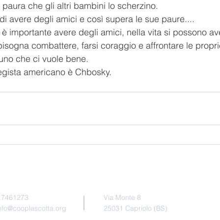
 paura che gli altri bambini lo scherzino.
di avere degli amici e così supera le sue paure....
e è importante avere degli amici, nella vita si possono av
bisogna combattere, farsi coraggio e affrontare le propri
uno che ci vuole bene.
 regista americano è Chbosky.
Pr
Indirizzo
taci
0.7461273
Via Monte 8
nfo@cooplascotta.org
25031 Capriolo (BS)