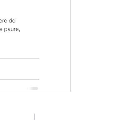
ere dei 
e paure, 
ivacy policy
Cookies policy