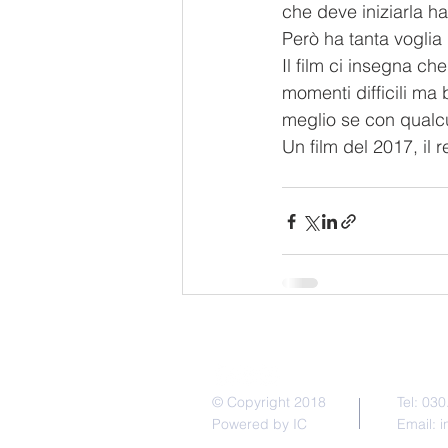
che deve iniziarla ha
Però ha tanta voglia 
Il film ci insegna ch
momenti difficili ma 
meglio se con qualc
Un film del 2017, il
Contat
© Copyright 2018
Tel: 03
Powered by IC
Email:
i