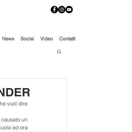
News
Social
Video
Contatti
ONDER
he vuol dire 
a causato un 
cuola ed ora 