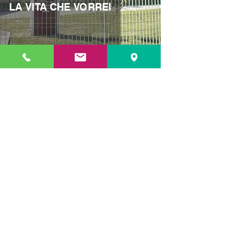
LA VITA CHE VORREI
Contattaci
Tel:
030.7461273
Email:
info@cooplascotta.org
Indirizzo
Via Monte 8
25031 Capriolo (BS)
Privacy policy
Cookies policy